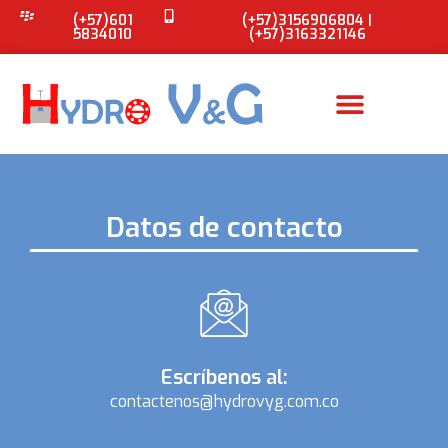
(+57)601
(+57)3156906804 |
5834010
(+57)3163321146
Datos de contacto
Escríbenos al:
contactenos@hydrovyg.com.co